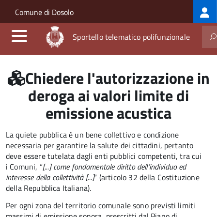
Log
Salta al contenuto principale
Skip to site navigation
Comune di Dosolo
me
Sportello telematico polifunzionale
Chiedere l'autorizzazione in
deroga ai valori limite di
emissione acustica
La quiete pubblica è un bene collettivo e condizione
necessaria per garantire la salute dei cittadini, pertanto
deve essere tutelata dagli enti pubblici competenti, tra cui
i Comuni, “
[...] come fondamentale diritto dell’individuo ed
interesse della collettività [...]
“ (articolo 32 della Costituzione
della Repubblica Italiana).
Per ogni zona del territorio comunale sono previsti limiti
massimi di emissione sonora, prescritti dal Piano di