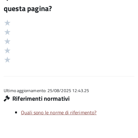
questa pagina?
Valuta
Valutazione
5
Valuta
stelle
4
Valuta
su
stelle
3
Valuta
5
su
stelle
2
Valuta
5
su
stelle
1
5
su
stelle
5
su
5
Ultimo aggiornamento: 25/08/2025 12:43.25
Riferimenti normativi
Quali sono le norme di riferimento?